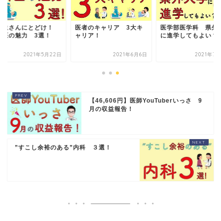
学生さんにとどけ！
医者のキャリア 3大キ
医学部医学科 県外
科医の魅力 3選！
ャリア！
に進学してもよい？
2021年5月22日
2021年6月6日
2021年7
【46,606円】医師YouTuberいっさ 9
月の収益報告！
”すこし余裕のある”内科 ３選！