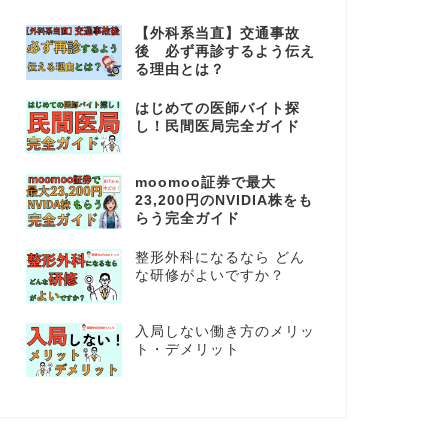
【外科系当直】交通事故
後 必ず再診するよう伝え
る理由とは？
はじめての医師バイト探
し！民間医局完全ガイド
moomoo証券で最大
23,200円のNVIDIA株をも
らう完全ガイド
整形外科になるなら どん
な研修がよいですか？
入局しない働き方のメリッ
ト・デメリット