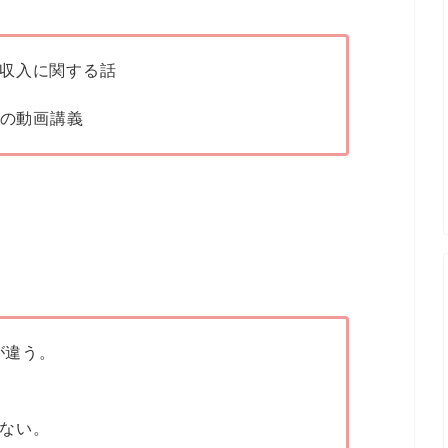
収入に関する話
ての動画講義
が違う。
ない。