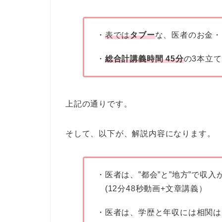
・
表では
タブー
な、医者のお金・
・
総合計講義時間 45分
の3本立
上記の通りです。
そして、以下が、解説内容になります。
・医者は、”都会”と”地方”で収入
(12分48秒動画+文章講義）
・医者は、学歴と年収には相関は