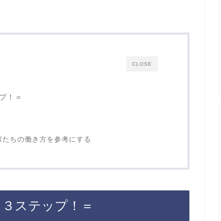
CLOSE
プ！＝
く
輩たちの働き方を参考にする
 ３ステップ！＝