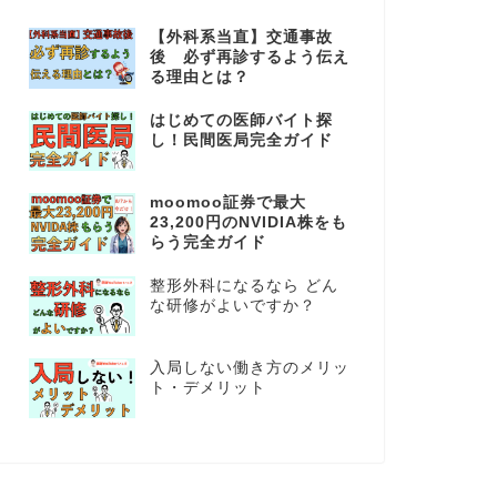
【外科系当直】交通事故
後 必ず再診するよう伝え
る理由とは？
はじめての医師バイト探
し！民間医局完全ガイド
moomoo証券で最大
23,200円のNVIDIA株をも
らう完全ガイド
整形外科になるなら どん
な研修がよいですか？
入局しない働き方のメリッ
ト・デメリット