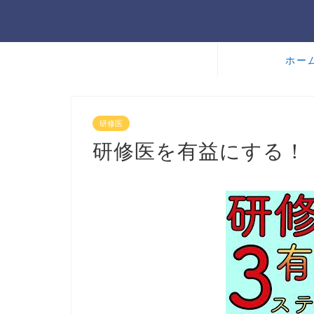
ホー
研修医
研修医を有益にする！