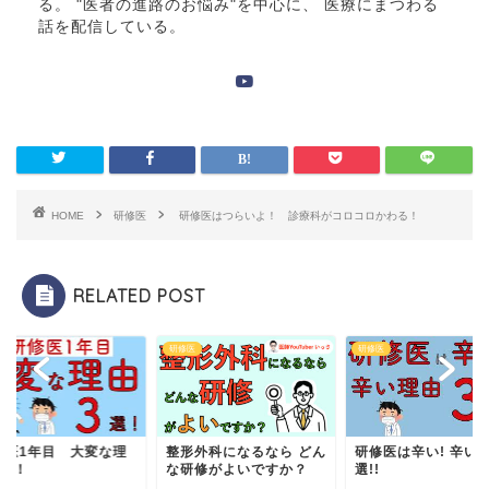
る。 "医者の進路のお悩み"を中心に、 医療にまつわる
話を配信している。
HOME
研修医
研修医はつらいよ！ 診療科がコロコロかわる！
RELATED POST
医
研修医
研修医
修医1年目 大変な理
整形外科になるなら どん
研修医は辛い! 辛い
3選！
な研修がよいですか？
選!!