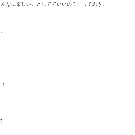
こんなに楽しいことしてていいの？」って思うこ
た。
！！
。
？