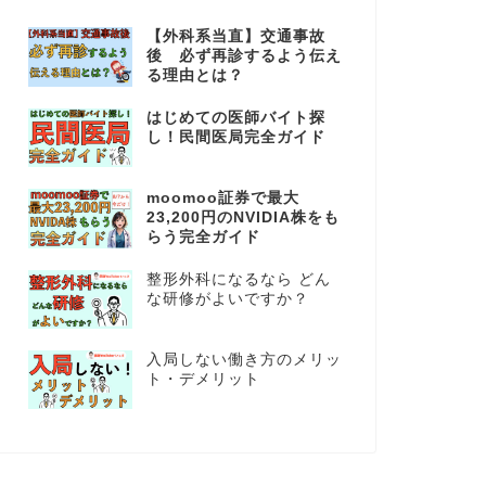
【外科系当直】交通事故
後 必ず再診するよう伝え
る理由とは？
はじめての医師バイト探
し！民間医局完全ガイド
moomoo証券で最大
23,200円のNVIDIA株をも
らう完全ガイド
整形外科になるなら どん
な研修がよいですか？
入局しない働き方のメリッ
ト・デメリット