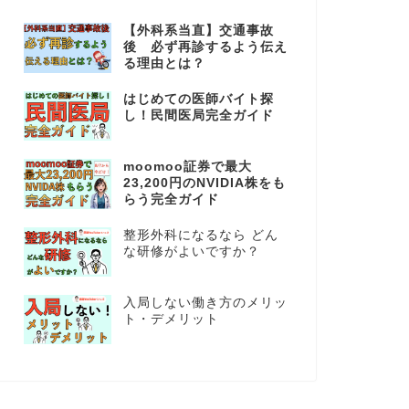
【外科系当直】交通事故
後 必ず再診するよう伝え
る理由とは？
はじめての医師バイト探
し！民間医局完全ガイド
moomoo証券で最大
23,200円のNVIDIA株をも
らう完全ガイド
整形外科になるなら どん
な研修がよいですか？
入局しない働き方のメリッ
ト・デメリット