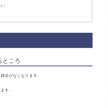
やすい
るところ
、雑念がなくなります。
います。