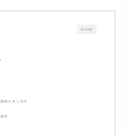
CLOSE
ろ
を決めたキッカケ
を治す