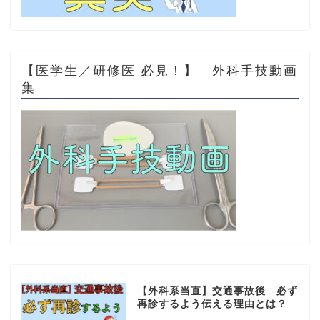
【医学生／研修医 必見！】 外科手技動画
集
【外科系当直】交通事故後 必ず
再診するよう伝える理由とは？