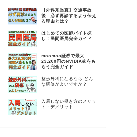
【外科系当直】交通事故
後 必ず再診するよう伝え
る理由とは？
はじめての医師バイト探
し！民間医局完全ガイド
moomoo証券で最大
23,200円のNVIDIA株をも
らう完全ガイド
整形外科になるなら どん
な研修がよいですか？
入局しない働き方のメリッ
ト・デメリット