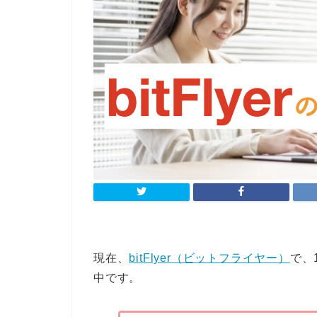
現在、
bitFlyer（ビットフライヤー）
で、
中です。