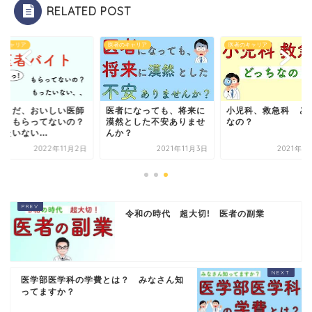
RELATED POST
のキャリア
医者のキャリア
医者のキャリア
？まだ、おいしい医師
医者になっても、将来に
小児科、救急科 ど
イトもらってないの？
漠然とした不安ありませ
なの？
ったいない…
んか？
2022年11月2日
2021年11月3日
2021年1
令和の時代 超大切! 医者の副業
医学部医学科の学費とは？ みなさん知
ってますか？