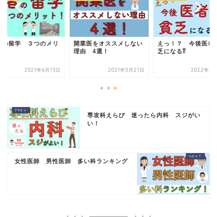
者の留学 ３つのメリ
開業医をオススメしない
えっ！？ 今後医者
ト！
理由 4選！
乏になる⁉︎
2021年6月13日
2021年5月21日
2022年1月
専攻科えらび 迷ったら内科 スジがい
い！
女性医師 男性医師 多い科ランキング