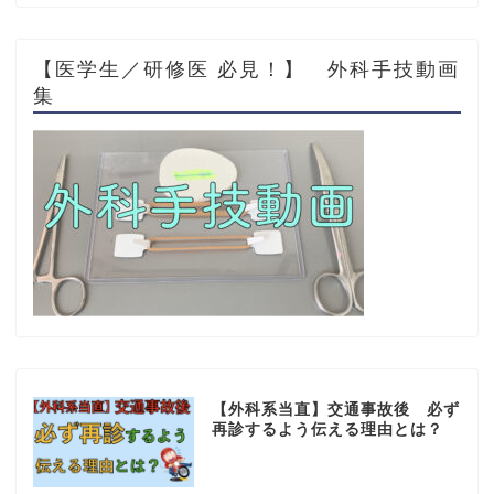
【医学生／研修医 必見！】 外科手技動画
集
【外科系当直】交通事故後 必ず
再診するよう伝える理由とは？