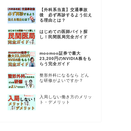
【外科系当直】交通事故
後 必ず再診するよう伝え
る理由とは？
はじめての医師バイト探
し！民間医局完全ガイド
moomoo証券で最大
23,200円のNVIDIA株をも
らう完全ガイド
整形外科になるなら どん
な研修がよいですか？
入局しない働き方のメリッ
ト・デメリット