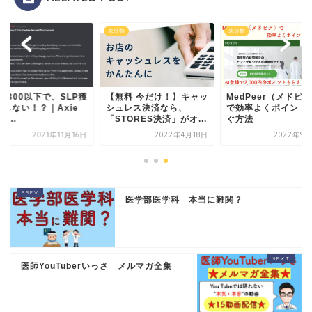
類
未分類
未分類
R800以下で、SLP獲
【無料 今だけ！】キャッ
MedPeer（メドピ
ならない！？｜Axie
シュレス決済なら、
で効率よくポイント
ni...
「STORES決済」がオ...
ぐ方法
2021年11月16日
2022年4月18日
2022年9月
医学部医学科 本当に難関？
医師YouTuberいっさ メルマガ全集