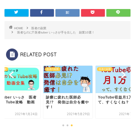
HOME
医者の副業
医者なのに⁉︎ 医者tuber いっさが手を出した 副業10選！
RELATED POST
の副業
医者の副業
医者の副業
tuber いっさ 医者
診療に疲れた医師必
YouTube収益月1万
ou Tube攻略 動画
見!? 発信は自分を癒や
て、すくなくね？
集
す！
2021年1月24日
2021年5月29日
2021年7