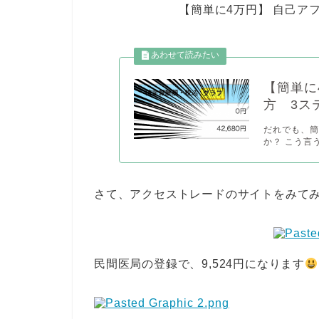
【簡単に4万円】 自己ア
【簡単に
方 3ス
だれでも、簡
か？ こう言
さて、アクセストレードのサイトをみて
民間医局の登録で、9,524円になります