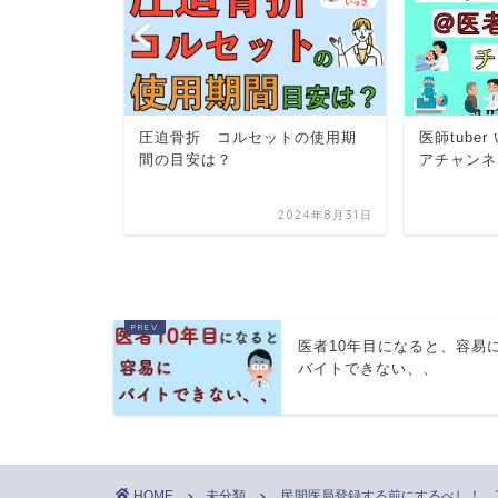
ビットコイ
圧迫骨折 コルセットの使用期
医師tube
理由。
間の目安は？
アチャンネ
2022年4月12日
2024年8月31日
医者10年目になると、容易
バイトできない、、
HOME
未分類
民間医局登録する前にするべし！ 