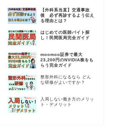
【外科系当直】交通事故
後 必ず再診するよう伝え
る理由とは？
はじめての医師バイト探
し！民間医局完全ガイド
moomoo証券で最大
23,200円のNVIDIA株をも
らう完全ガイド
整形外科になるなら どん
な研修がよいですか？
入局しない働き方のメリッ
ト・デメリット
分類
未分類