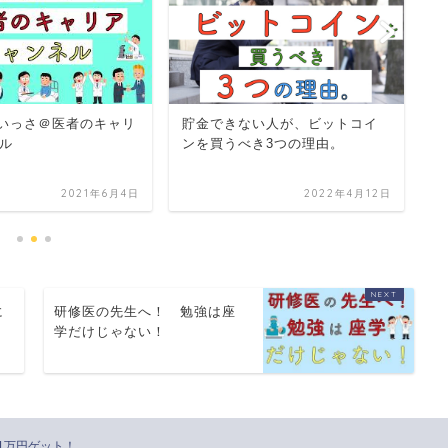
r いっさ＠医者のキャリ
貯金できない人が、ビットコイ
圧
ル
ンを買うべき3つの理由。
間
2021年6月4日
2022年4月12日
に
研修医の先生へ！ 勉強は座
学だけじゃない！
1万円ゲット！