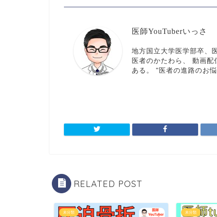
医師YouTuberいっさ
地方国立大学医学部卒、医師
医者のかたわら、 動画配信
ある。 "医者の進路のお
RELATED POST
未分類
未分類