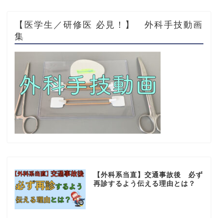
【医学生／研修医 必見！】 外科手技動画
集
【外科系当直】交通事故後 必ず
再診するよう伝える理由とは？