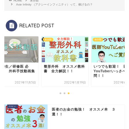
HOME
未分類
Axie Infinity （アクシーインフィニティ）って、稼げるの？
RELATED POST
類
未分類
未分類
医学生／研修医 必
整形外科 オススメ教科
いつでも歓迎！ 医
！】 外科手技動画集
書 全力解説！！
YouTuberいっさへ
問！！
2021年11月5日
2022年1月19日
2021年6
医者のお金の勉強！ オススメ本 ３
選！！